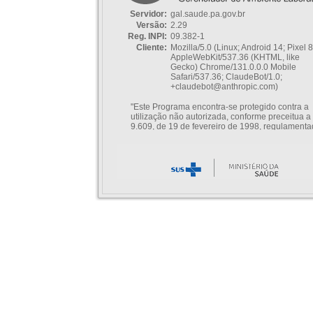
Servidor:
gal.saude.pa.gov.br
Versão:
2.29
Reg. INPI:
09.382-1
Cliente:
Mozilla/5.0 (Linux; Android 14; Pixel 8
AppleWebKit/537.36 (KHTML, like
Gecko) Chrome/131.0.0.0 Mobile
Safari/537.36; ClaudeBot/1.0;
+claudebot@anthropic.com)
"Este Programa encontra-se protegido contra a
utilização não autorizada, conforme preceitua a 
9.609, de 19 de fevereiro de 1998, regulamenta
Decreto nº 2.556, de 20 de abril de 1998, comb
com a Lei nº 9.610, de 19 de fevereiro de 1998,
estando devidamente Registrado no Instituto Na
da Propriedade Industrial – INPI (Decreto nº 2.5
art. 1º) sob o nº 09.382-1, ficando os infratores s
às sanções cíveis e penais previstas nos respec
diplomas legais."